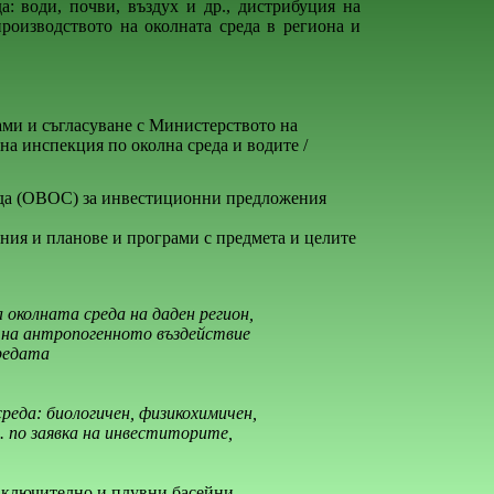
: води, почви, въздух и др., дистрибуция на
производството на околната среда в региона и
ами и съгласуване с Министерството на
на инспекция по околна среда и водите /
еда (ОВОС) за инвестиционни предложения
ия и планове и програми с предмета и целите
околната среда на даден регион,
о на антропогенното въздействие
редата
реда: биологичен, физикохимичен,
 по заявка на инвеститорите,
 включително и плувни басейни