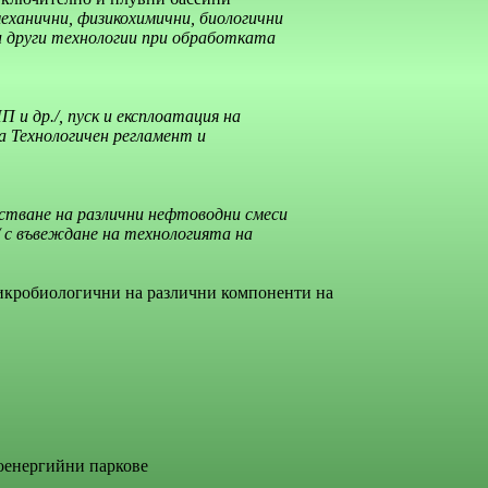
механични, физикохимични, биологични
 и други технологии при обработката
 и др./, пуск и експлоатация на
а Технологичен регламент и
истване на различни нефтоводни смеси
/ с въвеждане на технологията на
икробиологични на различни компоненти на
роенергийни паркове