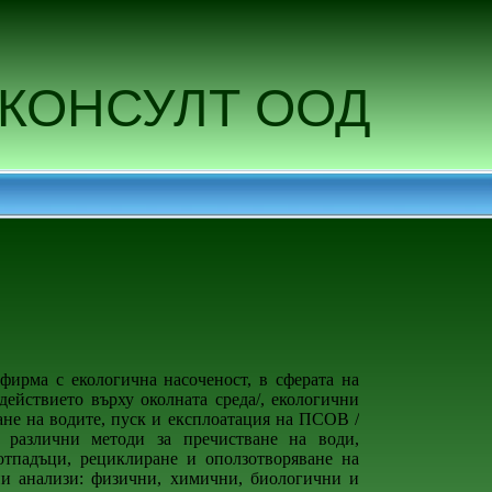
КОНСУЛТ ООД
фирма с екологична насоченост, в сферата на
ействието върху околната среда/, екологични
ане на водите, пуск и експлоатация на ПСОВ /
 различни методи за пречистване на води,
тпадъци, рециклиране и оползотворяване на
рни анализи: физични, химични, биологични и