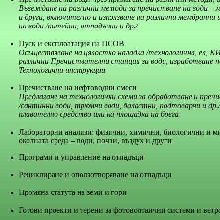
Въвеждане на различни методи за пречистване на води – 
и други, включително и използване на различни мембранни
на води /питейни, отпадъчни и др./
Пуск и експлоатация на ПСОВ
Осъществяване на цялостно наладка /технологична, ел, КИП
различни Пречиствателни станции за води, изработване н
Технологични инструкции
Пречистване на нефтоводни смеси
Предлагане на технологични схеми за обработване и преч
/сантинни води, трюмни води, баластни, подтоварни и др.
плавателно средство или на площадка на брега
Лабораторни анализи: физични, химични, биологични и м
околната среда – води, почви, въздух и други
Програми и управление на отпадъци
Рециклиране и оползотворяване на отпадъци
Промяна статута на земи и гори
Готови проекти и терени за фотоволтаични системи и вет