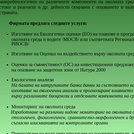
микробиологични на различните компоненти на околната среда
стоки и реагенти и др. дейности свързани с опазването и въз
страната.
Фирмата предлага следните услуги:
Изготвяне на Екологични оценки (ЕО) на планове и прогр
околната среда и водите /МОСВ/ или съответната Регионал
РИОСВ/
Изготвяне на Оценки на въздействието върху околната ср
Оценки за съвместимост (ОС) на инвестиционни предложен
на опазване на защитени зони от Натура 2000
Екологични анализи
На базата на натрупаните банки данни за състоянието на 
изготвяне на екологични анализи и прогнозиране влияниет
върху различните биоценози и отделните компоненти на с
Мониторинг на околната среда
Изработване на различни видове мониторинг на околната с
етологичен, физиологичен, сравнително-морфологичен и др.
съгласно изискванията на контролните органи
Пречистване на води чрез прилагане на различни методи,