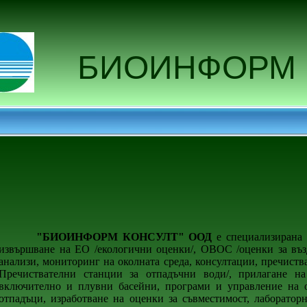
БИОИНФОРМ 
"БИОИНФОРМ КОНСУЛТ" ООД
е специализирана 
извършване на ЕО /екологични оценки/, ОВОС /оценки за възд
анализи, мониторинг на околната среда, консултации, пречиств
Пречиствателни станции за отпадъчни води/, прилагане на
включително и плувни басейни, програми и управление на о
отпадъци, изработване на оценки за съвместимост, лаборато